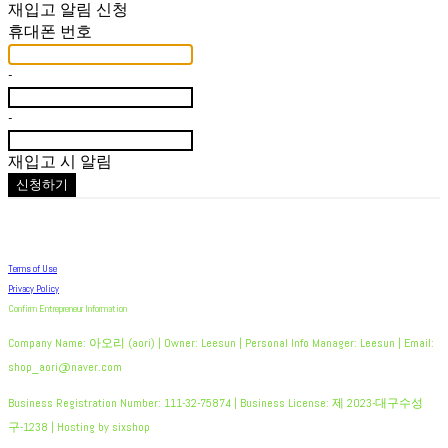
재입고 알림 신청
휴대폰 번호
-
-
재입고 시 알림
신청하기
Terms of Use
Privacy Policy
Confirm Entrepreneur Information
Company Name: 아오리 (aori) | Owner: Leesun | Personal Info Manager: Leesun | Email:
shop_aori@naver.com
Business Registration Number:
111-32-75874
| Business License:
제 2023-대구수성
구-1238
| Hosting by sixshop