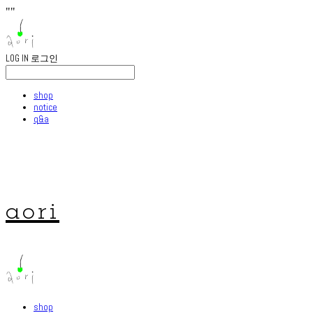
"
"
LOG IN
로그인
shop
notice
q&a
aori
shop