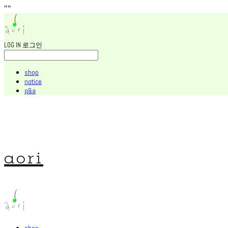
"
"
LOG IN
로그인
shop
notice
q&a
aori
shop