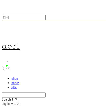
aori
shop
notice
q&a
Search
검색
Log In
로그인