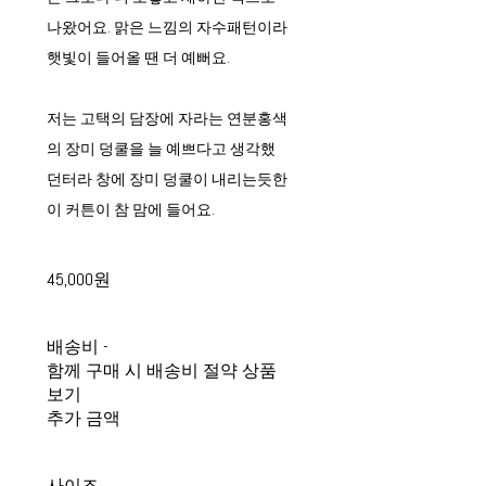
나왔어요. 맑은 느낌의 자수패턴이라
햇빛이 들어올 땐 더 예뻐요.
저는 고택의 담장에 자라는 연분홍색
의 장미 덩쿨을 늘 예쁘다고 생각했
던터라 창에 장미 덩쿨이 내리는듯한
이 커튼이 참 맘에 들어요.
45,000원
배송비
-
함께 구매 시 배송비 절약 상품
보기
추가 금액
사이즈