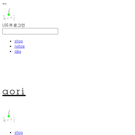
"
"
LOG IN
로그인
shop
notice
q&a
aori
shop