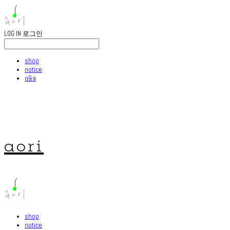
LOG IN
로그인
shop
notice
q&a
aori
shop
notice