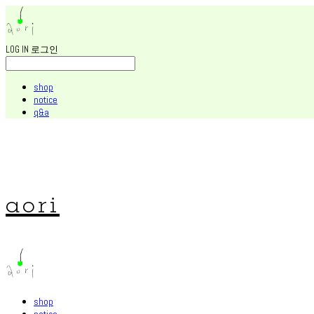
LOG IN
로그인
shop
notice
q&a
aori
shop
notice