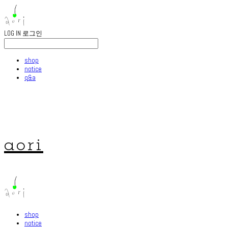
LOG IN
로그인
shop
notice
q&a
aori
shop
notice