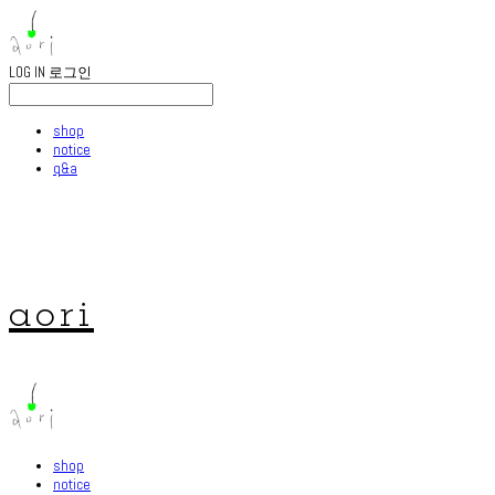
LOG IN
로그인
shop
notice
q&a
aori
shop
notice