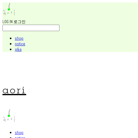
LOG IN
로그인
shop
notice
q&a
aori
shop
notice