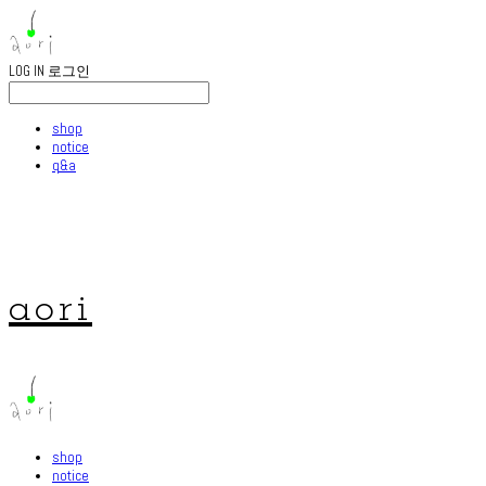
LOG IN
로그인
shop
notice
q&a
aori
shop
notice