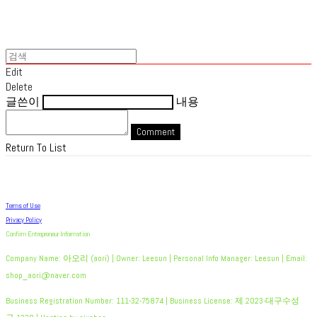
Edit
Delete
글쓴이
내용
Comment
Return To List
Terms of Use
Privacy Policy
Confirm Entrepreneur Information
Company Name: 아오리 (aori) | Owner: Leesun | Personal Info Manager: Leesun | Email:
shop_aori@naver.com
Business Registration Number:
111-32-75874
| Business License:
제 2023-대구수성