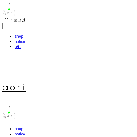
LOG IN
로그인
shop
notice
q&a
aori
shop
notice